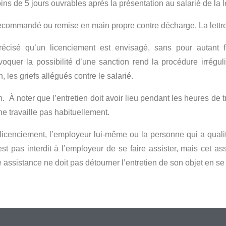
ns de 5 jours ouvrables après la présentation au salarié de la l
 recommandé ou remise en main propre contre décharge. La lettre 
e précisé qu’un licenciement est envisagé, sans pour autant 
oquer la possibilité d’une sanction rend la procédure irrégu
, les griefs allégués contre le salarié.
en. À noter que l’entretien doit avoir lieu pendant les heures de t
ne travaille pas habituellement.
u licenciement, l’employeur lui-même ou la personne qui a qualit
’est pas interdit à l’employeur de se faire assister, mais cet a
te assistance ne doit pas détourner l’entretien de son objet en s